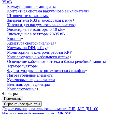
35 кВ
Коммутационные аппараты
Контактная система вакуумного выключателя
+
Шторочные механизмы
Заземлители РВЗ и аксессуары к ним
+
Тележки для вакуумного выключателя
+
Эпоксидные изоляторы 6-10 кВ
+
Эпоксидные изоляторы 20-35 кВ
+
Кнопки
+
Арматура светосигнальная
+
Клеммы на DIN-рейку
+
Мониторинг и контроль работы КРУ
Комплектующие кабельного отсека
+
Освещение кабельного отсека и блока релейной защиты
Терморегуляторы
Фурнитура для электротехнических шкафов
+
Нагревательные элементы
Кулачковые переключатели
Вентиляторы и фильтры
Комплектующие
+
Фильтры
Держатель нагревательного элемента DJR, МС.ДН.100
Нагревательный элемент, тип: DJR-S50