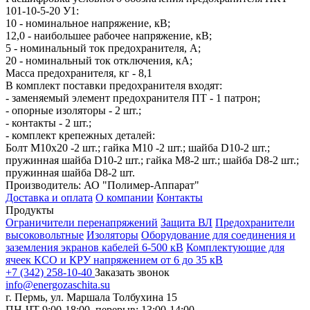
101-10-5-20 У1:
10 - номинальное напряжение, кВ;
12,0 - наибольшее рабочее напряжение, кВ;
5 - номинальный ток предохранителя, А;
20 - номинальный ток отключения, кА;
Масса предохранителя, кг - 8,1
В комплект поставки предохранителя входят:
- заменяемый элемент предохранителя ПТ - 1 патрон;
- опорные изоляторы - 2 шт.;
- контакты - 2 шт.;
- комплект крепежных деталей:
Болт М10х20 -2 шт.; гайка М10 -2 шт.; шайба D10-2 шт.;
пружинная шайба D10-2 шт.; гайка М8-2 шт.; шайба D8-2 шт.;
пружинная шайба D8-2 шт.
Производитель: АО "Полимер-Аппарат"
Доставка и оплата
О компании
Контакты
Продукты
Ограничители перенапряжений
Защита ВЛ
Предохранители
высоковольтные
Изоляторы
Оборудование для соединения и
заземления экранов кабелей 6-500 кВ
Комплектующие для
ячеек КСО и КРУ напряжением от 6 до 35 кВ
+7 (342) 258-10-40
Заказать звонок
info@energozaschita.su
г. Пермь, ул. Маршала Толбухина 15
ПН-ЧТ 9:00-18:00, перерыв: 13:00-14:00