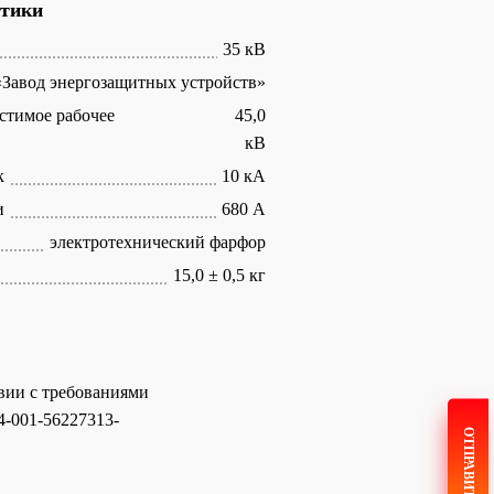
стики
35 кВ
Завод энергозащитных устройств»
стимое рабочее
45,0
кВ
к
10 кА
и
680 А
электротехнический фарфор
15,0 ± 0,5 кг
вии с требованиями
14-001-56227313-