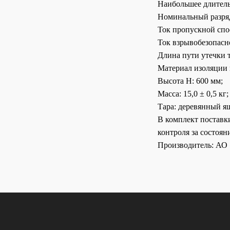
Наибольшее длитель
Номинальный разряд
Ток пропускной спо
Ток взрывобезопасно
Длина пути утечки т
Материал изоляции 
Высота H: 600 мм;
Масса: 15,0 ± 0,5 кг;
Тара: деревянный ящ
В комплект поставк
контроля за состоя
Производитель: АО 