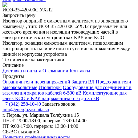
ИОЭ-35-420-00С.УХЛ2
Запросить цену
Изолятор опорный с емкостным делителем из эпоксидного
компаунда , тип: ИОЭ-35-420-00С.УХЛ2 предназначен для
жесткого крепления и изоляции токоведущих частей в
электротехнических устройствах КРУ или КСО
Изолятор, оснащен емкостным делителем, позволяющим
контролировать наличие или отсутствие напряжения между
шиной и корпусом устройства
Технические характеристики
Описание
Доставка и оплата
О компании
Контакты
Продукты
Ограничители перенапряжений
Защита ВЛ
Предохранители
высоковольтные
Изоляторы
Оборудование для соединения и
заземления экранов кабелей 6-500 кВ
Комплектующие для
ячеек КСО и КРУ напряжением от 6 до 35 кВ
+7 (342) 258-10-40
Заказать звонок
info@energozaschita.su
г. Пермь, ул. Маршала Толбухина 15
ПН-ЧТ 9:00-18:00, перерыв: 13:00-14:00
ПТ 9:00-17:00, перерыв: 13:00-14:00
СБ-ВС выходной
Политика конфиденциальности