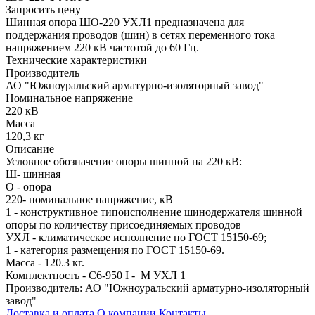
Запросить цену
Шинная опора ШО-220 УXЛ1 предназначена для
поддержания проводов (шин) в сетях переменного тока
напряжением 220 кВ частотой до 60 Гц.
Технические характеристики
Производитель
АО "Южноуральский арматурно-изоляторный завод"
Номинальное напряжение
220 кВ
Масса
120,3 кг
Описание
Условное обозначение опоры шинной на 220 кВ:
Ш- шинная
О - опора
220- номинальное напряжение, кВ
1 - конструктивное типоисполнение шинодержателя шинной
опоры по количеству присоединяемых проводов
УХЛ - климатическое исполнение по ГОСТ 15150-69;
1 - категория размещения по ГОСТ 15150-69.
Масса - 120.3 кг.
Комплектность - С6-950 I - М УХЛ 1
Производитель: АО "Южноуральский арматурно-изоляторный
завод"
Доставка и оплата
О компании
Контакты