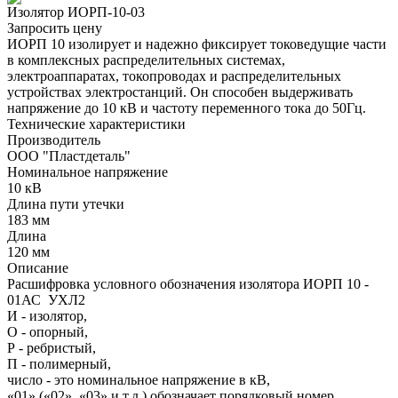
Изолятор ИОРП-10-03
Запросить цену
ИОРП 10 изолирует и надежно фиксирует токоведущие части
в комплексных распределительных системах,
электроаппаратах, токопроводах и распределительных
устройствах электростанций. Он способен выдерживать
напряжение до 10 кВ и частоту переменного тока до 50Гц.
Технические характеристики
Производитель
ООО "Пластдеталь"
Номинальное напряжение
10 кВ
Длина пути утечки
183 мм
Длина
120 мм
Описание
Расшифровка условного обозначения изолятора ИОРП 10 -
01АС УХЛ2
И - изолятор,
О - опорный,
Р - ребристый,
П - полимерный,
число - это номинальное напряжение в кВ,
«01» («02», «03» и т.д.) обозначает порядковый номер,