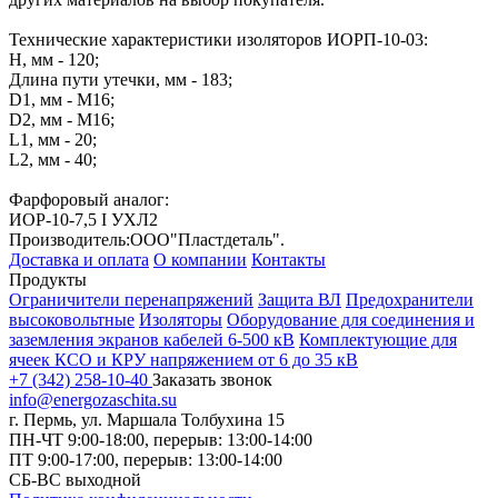
Технические характеристики изоляторов ИОРП-10-03:
H, мм - 120;
Длина пути утечки, мм - 183;
D1, мм - М16;
D2, мм - М16;
L1, мм - 20;
L2, мм - 40;
Фарфоровый аналог:
ИОР-10-7,5 I УХЛ2
Производитель:ООО"Пластдеталь".
Доставка и оплата
О компании
Контакты
Продукты
Ограничители перенапряжений
Защита ВЛ
Предохранители
высоковольтные
Изоляторы
Оборудование для соединения и
заземления экранов кабелей 6-500 кВ
Комплектующие для
ячеек КСО и КРУ напряжением от 6 до 35 кВ
+7 (342) 258-10-40
Заказать звонок
info@energozaschita.su
г. Пермь, ул. Маршала Толбухина 15
ПН-ЧТ 9:00-18:00, перерыв: 13:00-14:00
ПТ 9:00-17:00, перерыв: 13:00-14:00
СБ-ВС выходной