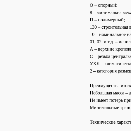
О – опорный;
8 – минимальна ме
П – полимерны
130 – строительн
10 – номинальное н
01, 02 и т.д. – испо
А – верхние крепежн
С – резьба централь
УХЛ – климатическ
2 – категория разм
Преимущества изоля
Небольшая масса – до
Не имеет потерь при
Минимальные трансп
Технические характ