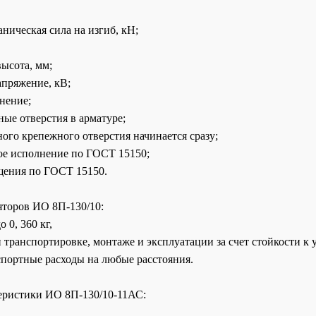
ханическая сила на изгиб, кН;
й;
ая высота, мм;
апряжение, кВ;
лнение;
ые отверстия в арматуре;
ного крепежного отверстия начинается сразу;
ое исполнение по ГОСТ 15150;
ещения по ГОСТ 15150.
торов ИО 8П-130/10:
 0, 360 кг,
 транспортировке, монтаже и эксплуатации за счет стойкости к 
ортные расходы на любые расстояния.
еристики ИО 8П-130/10-11АС: