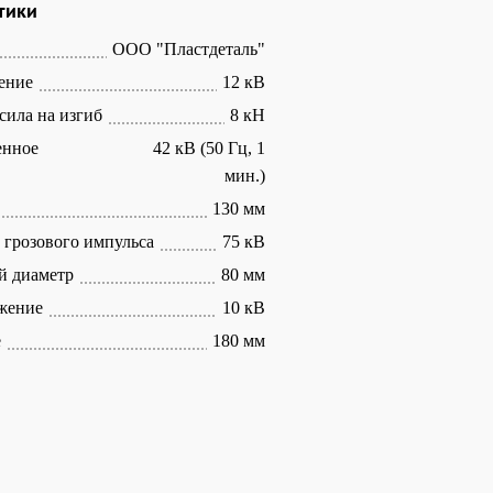
тики
ООО "Пластдеталь"
ение
12 кВ
сила на изгиб
8 кН
енное
42 кВ (50 Гц, 1
мин.)
130 мм
грозового импульса
75 кВ
й диаметр
80 мм
жение
10 кВ
е
180 мм