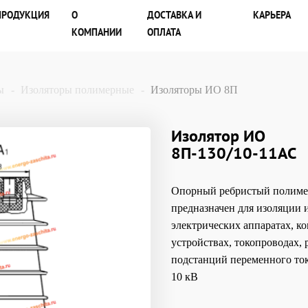
ПРОДУКЦИЯ
О
ДОСТАВКА И
КАРЬЕРА
КОМПАНИИ
ОПЛАТА
ы
Изоляторы полимерные
Изоляторы ИО 8П
Изолятор ИО
8П-130/10-11АС
Опорный ребристый полим
предназначен для изоляции 
электрических аппаратах, к
устройствах, токопроводах,
подстанций переменного ток
10 кВ